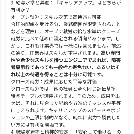
3. 給与水準と昇進：「キャリアアップ」はどちらが
有利か？
オープン就労：スキル次第で高待遇も可能
合理的配慮を受ける分、業務範囲が限定されること
などを理由に、オープン就労の給与水準はクローズ
就労に比べて低めに設定される傾向があります。し
かし、これもIT業界では一概には言えません。前述
の通り、IT業界はスキルが重視されます。
高い専門
性や希少なスキルを持つエンジニアであれば、障害
者雇用枠であっても一般枠と遜色ない、あるいはそ
れ以上の待遇を得ることは十分に可能
です。
クローズ就労：成果に応じた平等な評価
クローズ就労では、他の社員と全く同じ評価基準、
給与テーブルが適用されます。そのため、成果を出
せば、それに見合った昇給や昇進のチャンスが平等
に与えられます。キャリアアップのスピードやポジ
ションの上限に制約がなく、純粋に実力で勝負した
い方には有利な環境です。
4. 職場定着率と精神的安定：「安心して働ける」の