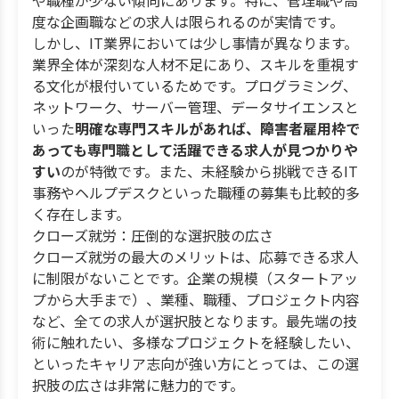
や職種が少ない傾向にあります。特に、管理職や高
度な企画職などの求人は限られるのが実情です。
しかし、IT業界においては少し事情が異なります。
業界全体が深刻な人材不足にあり、スキルを重視す
る文化が根付いているためです。プログラミング、
ネットワーク、サーバー管理、データサイエンスと
いった
明確な専門スキルがあれば、障害者雇用枠で
あっても専門職として活躍できる求人が見つかりや
すい
のが特徴です。また、未経験から挑戦できるIT
事務やヘルプデスクといった職種の募集も比較的多
く存在します。
クローズ就労：圧倒的な選択肢の広さ
クローズ就労の最大のメリットは、応募できる求人
に制限がないことです。企業の規模（スタートアッ
プから大手まで）、業種、職種、プロジェクト内容
など、全ての求人が選択肢となります。最先端の技
術に触れたい、多様なプロジェクトを経験したい、
といったキャリア志向が強い方にとっては、この選
択肢の広さは非常に魅力的です。