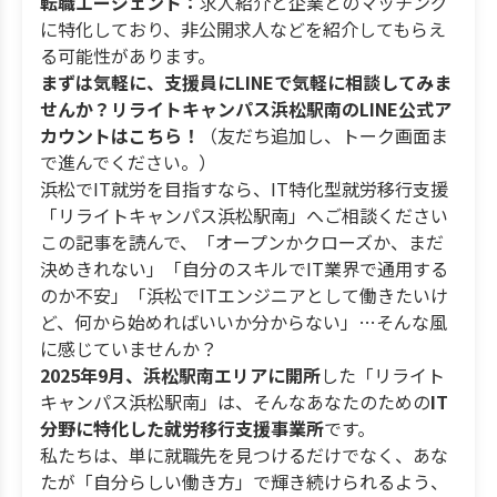
転職エージェント：
求人紹介と企業とのマッチング
に特化しており、非公開求人などを紹介してもらえ
る可能性があります。
まずは気軽に、支援員にLINEで気軽に相談してみま
せんか？リライトキャンパス浜松駅南のLINE公式ア
カウントはこちら！
（友だち追加し、トーク画面ま
で進んでください。）
浜松でIT就労を目指すなら、IT特化型就労移行支援
「リライトキャンパス浜松駅南」へご相談ください
この記事を読んで、「オープンかクローズか、まだ
決めきれない」「自分のスキルでIT業界で通用する
のか不安」「浜松でITエンジニアとして働きたいけ
ど、何から始めればいいか分からない」…そんな風
に感じていませんか？
2025年9月、浜松駅南エリアに開所
した「リライト
キャンパス浜松駅南」は、そんなあなたのための
IT
分野に特化した就労移行支援事業所
です。
私たちは、単に就職先を見つけるだけでなく、あな
たが「自分らしい働き方」で輝き続けられるよう、