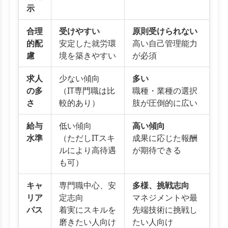
示
合理
受けやすい
原則受けられない
的配
安定した就労環
高い自己管理能力
慮
境を築きやすい
が必須
求人
少ない傾向
多い
の多
（IT専門職は比
職種・業種の選択
さ
較的あり）
肢が圧倒的に広い
給与
低い傾向
高い傾向
水準
（ただしITスキ
成果に応じた報酬
ルにより高待遇
が期待できる
も可）
キャ
専門職中心、安
多様、挑戦志向
リア
定志向
マネジメントや最
パス
着実にスキルを
先端技術に挑戦し
磨きたい人向け
たい人向け