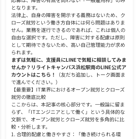
応募は、障害の有無を問わない「一般雇用枠」のみ
となります。
法律上、自身の障害を開示する義務はないため、ク
ローズ就労という働き方自体には何ら問題はありま
せん。業務を遂行できるのであれば、これは個人の
自由な選択です。ただし、障害に対する配慮は原則
として期待できないため、高い自己管理能力が求め
られます。
まずは気軽に、支援員にLINEで気軽に相談してみま
せんか？リライトキャンパス浜松駅南のLINE公式ア
カウントはこちら！
（友だち追加し、トーク画面ま
で進んでください。）
【最重要】IT業界におけるオープン就労とクローズ
就労の徹底比較
ここからは、本記事の核心部分です。一般論に留ま
らず、「ITエンジニアとして働く」という具体的な
文脈で、オープン就労とクローズ就労を多角的に比
較・分析します。
1. 合理的配慮と働きやすさ：「働き続けられる環