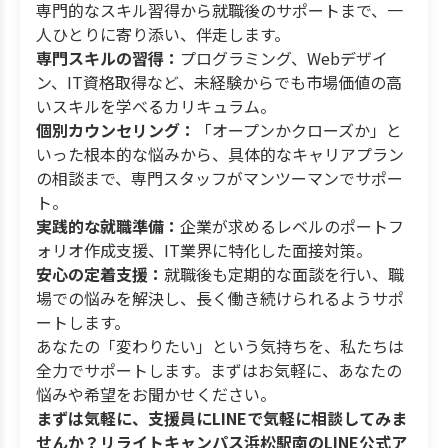
専門的なスキル習得から就職後のサポートまで、一
人ひとりに寄り添い、伴走します。
専門スキルの習得：
プログラミング、Webデザイ
ン、IT資格取得など、未経験からでも市場価値の高
いスキルを学べるカリキュラム。
個別カウンセリング：
「オープンかクローズか」と
いった根本的な悩みから、具体的なキャリアプラン
の相談まで、専門スタッフがマンツーマンでサポー
ト。
実践的な就職準備：
企業が求めるレベルのポートフ
ォリオ作成支援、IT業界に特化した面接対策。
安心の定着支援：
就職後も定期的な面談を行い、職
場での悩みを解決し、長く働き続けられるようサポ
ートします。
あなたの「変わりたい」という気持ちを、私たちは
全力でサポートします。まずはお気軽に、あなたの
悩みや希望をお聞かせください。
まずは気軽に、支援員にLINEで気軽に相談してみま
せんか？リライトキャンパス浜松駅南のLINE公式ア