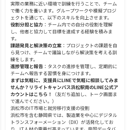
実際の業務に近い環境で訓練を行うことで、チーム
で働く力を養います。グループワークや模擬プロジ
ェクトを通じて、以下のスキルを向上させます。
役割分担と協力
：チーム内での自分の役割を理解
し、他者と協力して目標を達成する経験を積みま
す。
課題発見と解決策の立案
：プロジェクトの課題を自
ら見つけ、チームで議論しながら解決策を考える訓
練をします。
進捗管理と報告
：タスクの進捗を管理し、定期的に
チームへ報告する習慣を身につけます。
まずは気軽に、支援員にLINEで気軽に相談してみま
せんか？リライトキャンパス浜松駅南のLINE公式ア
カウントはこちら！
（友だち追加し、トーク画面ま
で進んでください。）
浜松市のIT市場と就労移行支援の役割
浜松市を含む静岡県では、製造業を中心にデジタル
トランスフォーメーション（DX）が活発化してお
り、IT人材の需要が高まっています。帝国データバ