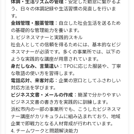
体調・生活リズムの管理
：安定した勤怠に繋がるよ
う、日々の体調記録や生活習慣の見直しを行いま
す。
金銭管理・服薬管理
：自立した社会生活を送るため
の基礎的な管理能力を養います。
3. ビジネスマナーと実践的スキル
社会人としての信頼を得るためには、基本的なビジ
ネスマナーが必須です。多くの事業所では、以下の
ような実践的な講座が用意されています。
身だしなみ、言葉遣い
：TPOに応じた服装や、丁寧
な敬語の使い方を習得します。
電話応対、来客対応
：企業の窓口としてふさわしい
対応方法を学びます。
ビジネス文書・メールの作成
：簡潔で分かりやすい
ビジネス文書の書き方を実践的に訓練します。
浜松市内の一部の事業所でも、こうしたビジネスマ
ナー講座がカリキュラムに組み込まれており、地域
企業で即戦力となる人材育成が行われています。
4. チームワークと問題解決能力