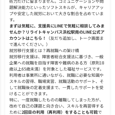
術力だけに留まりません。コミュニケーションや問
題解決能力といったソフトスキルが、キャリアアッ
プや安定した就労において大きな割合を占めていま
す。
まずは気軽に、支援員にLINEで気軽に相談してみま
せんか？リライトキャンパス浜松駅南のLINE公式ア
カウントはこちら！
（友だち追加し、トーク画面ま
で進んでください。）
就労移行支援とは？再就職への架け橋
就労移行支援は、障害者総合支援法に基づき、一般
企業への就職を目指す障害や難病のある方（原則18
歳以上65歳未満）を対象とした福祉サービスです。
利用者は事業所に通いながら、就職に必要な知識や
スキルの習得、職場実習、就職活動のサポート、そ
して就職後の定着支援まで、一貫したサポートを受
けることができます。
特に、一度就職したものの離職してしまった方が、
改めて自己の課題と向き合い、スキルを再習得する
ために
2回目の利用（再利用）をすることも可能
で