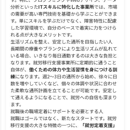
分析といった
ITスキルに特化した事業所
では、市場
の需要が高い専門技術を基礎から学ぶことができま
す。単にスキルを学ぶだけでなく、障害特性に配慮
した学習環境で、自分のペースで着実に力をつけら
れる点が大きなメリットです。
生活リズムを整え、安定した通所を目指したい人
長期間の療養やブランクにより生活リズムが乱れて
いる場合、いきなり毎日通勤するのは大きな負担と
なります。就労移行支援事業所に定期的に通うこと
自体が、
働くための体力や生活習慣を身につける訓
練
になります。週2〜3日の通所から始め、徐々に日
数を増やしていくなど、個々の体調や状況に合わせ
た柔軟な通所計画を立てることが可能です。安定し
て通えるようになることで、就労への自信も深まり
ます。
就職後の職場定着にサポートを必要とする人
就職はゴールではなく、新たなスタートです。就労
移行支援の大きな特徴の一つに、
「就労定着支援」